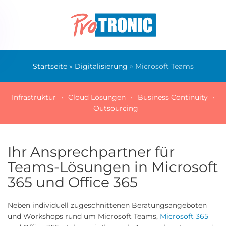
Skip to main content
Startseite
»
Digitalisierung
»
Microsoft Teams
Infrastruktur
Cloud Lösungen
Business Continuity
Outsourcing
Ihr Ansprechpartner für
Teams-Lösungen in Microsoft
365 und Office 365
Neben individuell zugeschnittenen Beratungsangeboten
und Workshops rund um Microsoft Teams,
Microsoft 365